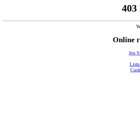
403
W
Online 
Jeu S
List
Casi